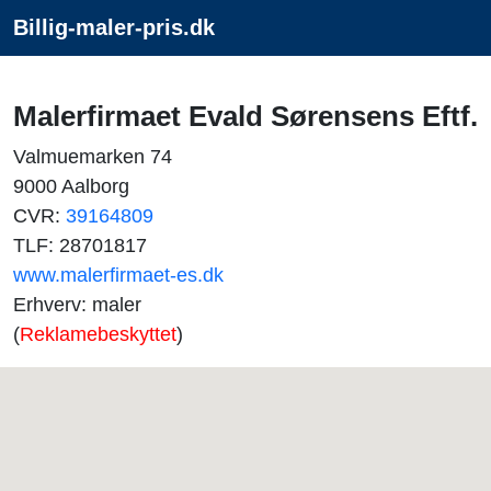
Billig-maler-pris.dk
Malerfirmaet Evald Sørensens Eftf.
Valmuemarken 74
9000 Aalborg
CVR:
39164809
TLF: 28701817
www.malerfirmaet-es.dk
Erhverv: maler
(
Reklamebeskyttet
)