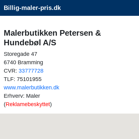
Billig-maler-pris.dk
Malerbutikken Petersen &
Hundebøl A/S
Storegade 47
6740 Bramming
CVR:
33777728
TLF: 75101955
www.malerbutikken.dk
Erhverv: Maler
(
Reklamebeskyttet
)