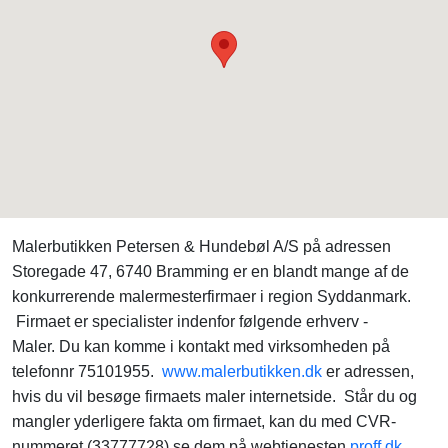
Malerbutikken Petersen & Hundebøl A/S på adressen
Storegade 47, 6740 Bramming er en blandt mange af de
konkurrerende malermesterfirmaer i region Syddanmark.
Firmaet er specialister indenfor følgende erhverv -
Maler. Du kan komme i kontakt med virksomheden på
telefonnr 75101955.
www.malerbutikken.dk
er adressen,
hvis du vil besøge firmaets maler internetside. Står du og
mangler yderligere fakta om firmaet, kan du med CVR-
nummeret (33777728) se dem på webtjenesten
proff.dk
.