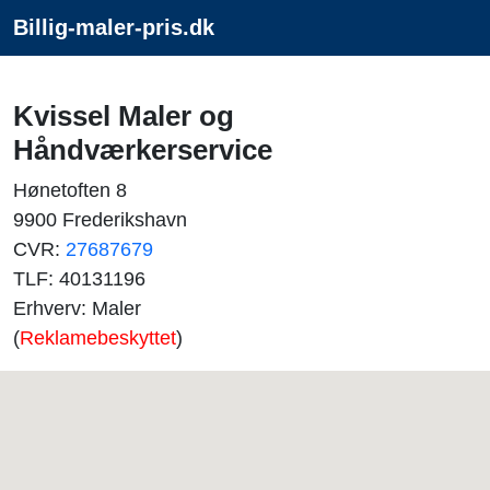
Billig-maler-pris.dk
Kvissel Maler og
Håndværkerservice
Hønetoften 8
9900 Frederikshavn
CVR:
27687679
TLF: 40131196
Erhverv: Maler
(
Reklamebeskyttet
)