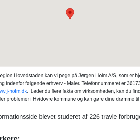
 region Hovedstaden kan vi pege på Jørgen Holm A/S, som er 
ring indenfor følgende erhverv - Maler. Telefonnummeret er 3617
w.j-holm.dk
. Leder du flere fakta om virksomheden, kan du f
aler problemer i Hvidovre kommune og kan gøre dine drømme til r
rmationsside blevet studeret af 226 travle forbru
rkere: