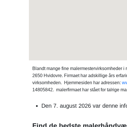
Blandt mange fine malermestervirksomheder i
2650 Hvidovre. Firmaet har adskillige års erfa
virksomheden. Hjemmesiden har adressen:
ww
14805842. malerfirmaet har stået for talrige m
Den 7. august 2026 var denne info
Find de bedste malerhåndvæ