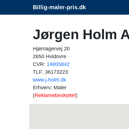
Billig-maler-pris.dk
Jørgen Holm A
Hjørnagervej 20
2650 Hvidovre
CVR:
14805842
TLF: 36173223
www.j-holm.dk
Erhverv: Maler
(
Reklamebeskyttet
)