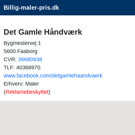
Billig-maler-pris.dk
Det Gamle Håndværk
Bygmestervej 1
5600 Faaborg
CVR:
36680938
TLF: 40368970
www.facebook.com/detgamlehaandvaerk
Erhverv: Maler
(
Reklamebeskyttet
)