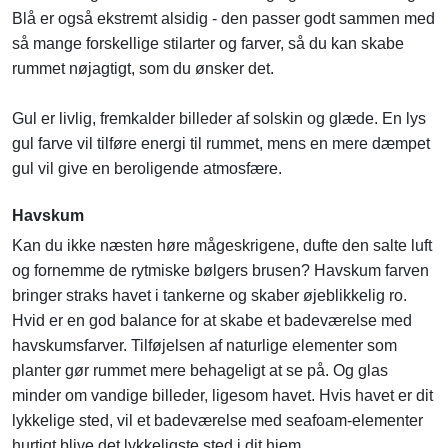
Blå er også ekstremt alsidig - den passer godt sammen med
så mange forskellige stilarter og farver, så du kan skabe
rummet nøjagtigt, som du ønsker det.
Gul er livlig, fremkalder billeder af solskin og glæde. En lys
gul farve vil tilføre energi til rummet, mens en mere dæmpet
gul vil give en beroligende atmosfære.
Havskum
Kan du ikke næsten høre mågeskrigene, dufte den salte luft
og fornemme de rytmiske bølgers brusen? Havskum farven
bringer straks havet i tankerne og skaber øjeblikkelig ro.
Hvid er en god balance for at skabe et badeværelse med
havskumsfarver. Tilføjelsen af naturlige elementer som
planter gør rummet mere behageligt at se på. Og glas
minder om vandige billeder, ligesom havet. Hvis havet er dit
lykkelige sted, vil et badeværelse med seafoam-elementer
hurtigt blive det lykkeligste sted i dit hjem.