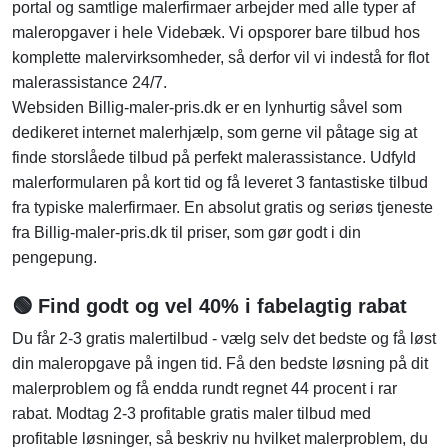
portal og samtlige malerfirmaer arbejder med alle typer af
maleropgaver i hele Videbæk. Vi opsporer bare tilbud hos
komplette malervirksomheder, så derfor vil vi indestå for flot
malerassistance 24/7.
Websiden Billig-maler-pris.dk er en lynhurtig såvel som
dedikeret internet malerhjælp, som gerne vil påtage sig at
finde storslåede tilbud på perfekt malerassistance. Udfyld
malerformularen på kort tid og få leveret 3 fantastiske tilbud
fra typiske malerfirmaer. En absolut gratis og seriøs tjeneste
fra Billig-maler-pris.dk til priser, som gør godt i din
pengepung.
🟢 Find godt og vel 40% i fabelagtig rabat
Du får 2-3 gratis malertilbud - vælg selv det bedste og få løst
din maleropgave på ingen tid. Få den bedste løsning på dit
malerproblem og få endda rundt regnet 44 procent i rar
rabat. Modtag 2-3 profitable gratis maler tilbud med
profitable løsninger, så beskriv nu hvilket malerproblem, du