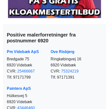
Positive malerforretninger fra
postnummer 6920
Pm Videbæk ApS
Ove Risbjerg
Bredgade 75
Ringkøbingvej 16
6920 Videbæk
6920 Videbæk
CVR:
25466667
CVR:
75324219
Tlf. 97171799
Tlf. 97171391
Painters ApS
Hülkesvej 5
6920 Videbæk
CVR:
43446460