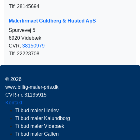
Tlf. 28145694
Malerfirmaet Guldberg & Husted ApS
Spurvevej 5
6920 Videbæk
CVR:
38150979
Tlf. 22223708
© 2026
www.billig-maler-pris.dk
CVR-nr. 31135915
Kontakt
Tilbud maler Herlev
Tilbud maler Kalundborg
Tilbud maler Videbæk
Tilbud maler Galten