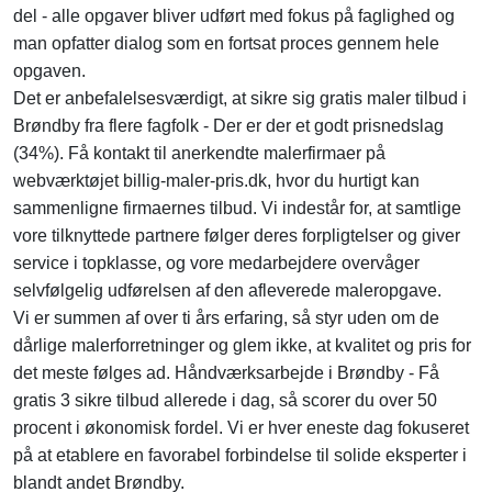
del - alle opgaver bliver udført med fokus på faglighed og
man opfatter dialog som en fortsat proces gennem hele
opgaven.
Det er anbefalelsesværdigt, at sikre sig gratis maler tilbud i
Brøndby fra flere fagfolk - Der er der et godt prisnedslag
(34%). Få kontakt til anerkendte malerfirmaer på
webværktøjet billig-maler-pris.dk, hvor du hurtigt kan
sammenligne firmaernes tilbud. Vi indestår for, at samtlige
vore tilknyttede partnere følger deres forpligtelser og giver
service i topklasse, og vore medarbejdere overvåger
selvfølgelig udførelsen af den afleverede maleropgave.
Vi er summen af over ti års erfaring, så styr uden om de
dårlige malerforretninger og glem ikke, at kvalitet og pris for
det meste følges ad. Håndværksarbejde i Brøndby - Få
gratis 3 sikre tilbud allerede i dag, så scorer du over 50
procent i økonomisk fordel. Vi er hver eneste dag fokuseret
på at etablere en favorabel forbindelse til solide eksperter i
blandt andet Brøndby.