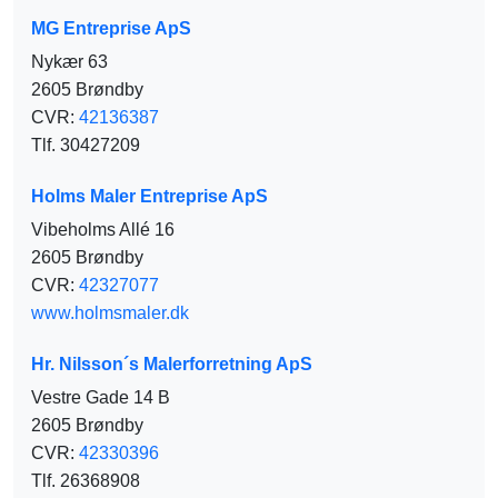
MG Entreprise ApS
Nykær 63
2605 Brøndby
CVR:
42136387
Tlf. 30427209
Holms Maler Entreprise ApS
Vibeholms Allé 16
2605 Brøndby
CVR:
42327077
www.holmsmaler.dk
Hr. Nilsson´s Malerforretning ApS
Vestre Gade 14 B
2605 Brøndby
CVR:
42330396
Tlf. 26368908