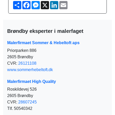
S
F
M
X
L
E
h
a
e
i
m
a
c
s
n
a
r
e
s
k
i
e
b
e
e
l
o
n
d
o
g
I
Brøndby eksperter i malerfaget
k
e
n
r
Malerfirmaet Sommer & Hebeltoft aps
Priorparken 886
2605 Brøndby
CVR:
26121108
www.sommerhebeltoft.dk
Malerfirmaet High Quality
Roskildevej 526
2605 Brøndby
CVR:
28607245
Tlf. 50540342