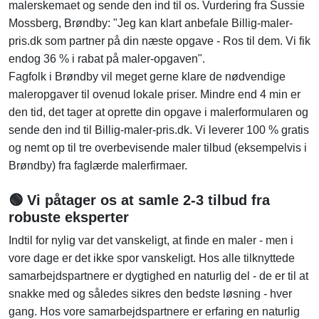
malerskemaet og sende den ind til os. Vurdering fra Sussie
Mossberg, Brøndby: "Jeg kan klart anbefale Billig-maler-
pris.dk som partner på din næste opgave - Ros til dem. Vi fik
endog 36 % i rabat på maler-opgaven".
Fagfolk i Brøndby vil meget gerne klare de nødvendige
maleropgaver til ovenud lokale priser. Mindre end 4 min er
den tid, det tager at oprette din opgave i malerformularen og
sende den ind til Billig-maler-pris.dk. Vi leverer 100 % gratis
og nemt op til tre overbevisende maler tilbud (eksempelvis i
Brøndby) fra faglærde malerfirmaer.
🟢 Vi påtager os at samle 2-3 tilbud fra
robuste eksperter
Indtil for nylig var det vanskeligt, at finde en maler - men i
vore dage er det ikke spor vanskeligt. Hos alle tilknyttede
samarbejdspartnere er dygtighed en naturlig del - de er til at
snakke med og således sikres den bedste løsning - hver
gang. Hos vore samarbejdspartnere er erfaring en naturlig