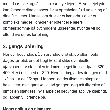
men du ønsker også at tiltrække nye lejere. Et velplejet ydre
kan forbedre dine chancer for at opretholde fuld udlejning af
dine faciliteter. Uanset om du ejer et kontorhus eller et
kompleks med lejligheder, er potentielle lejere
opmærksomme på bygningens udseende, hvor de vil bo
eller drive deres forretning.
2. gangs polering
Når der begyndes på en grundpoleret plade efter nogle
dages tørretid, er det klogt først at slibe eventuelle
ujævnheder væk - enten tørt med meget fint sandpapir 320-
400 eller i olie med nr. 320. Herefter begyndes der igen med
1/2 politur og 1/2 sprit i lappen, og der tilsættes pimpsten
hele tiden, men ganske lidt ad gangen, dog må tilførslen af
pimpsten standses, hvis arbejdet begynder at blive klæbrigt,
og lappen vil brænde på.
Meget politur og pimpsten