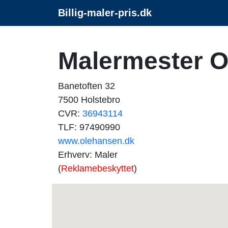
Billig-maler-pris.dk
Malermester O
Banetoften 32
7500 Holstebro
CVR:
36943114
TLF: 97490990
www.olehansen.dk
Erhverv: Maler
(
Reklamebeskyttet
)