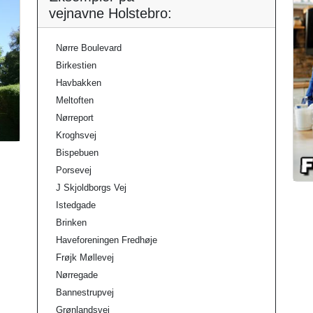
vejnavne Holstebro:
Nørre Boulevard
Birkestien
Havbakken
Meltoften
Nørreport
Kroghsvej
Bispebuen
Porsevej
J Skjoldborgs Vej
Istedgade
Brinken
Haveforeningen Fredhøje
Frøjk Møllevej
Nørregade
Bannestrupvej
Grønlandsvej