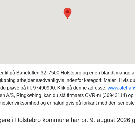
 til på Banetoften 32, 7500 Holstebro og er en blandt mange a
købing arbejder sædvanligvis indenfor kategori: Maler. Hvis du
du prøve på tlf. 97490990. Klik på denne adresse:
www.olehan
nsen A/S, Ringkøbing, kan du slå firmaets CVR-nr (36943114) o
ester virksomhed og er naturligvis på forkant med den seneste 
ægere i Holstebro kommune har pr. 9. august 2026 