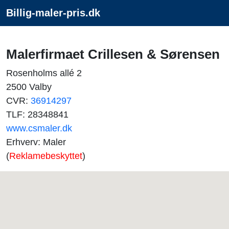
Billig-maler-pris.dk
Malerfirmaet Crillesen & Sørensen
Rosenholms allé 2
2500 Valby
CVR:
36914297
TLF: 28348841
www.csmaler.dk
Erhverv: Maler
(
Reklamebeskyttet
)