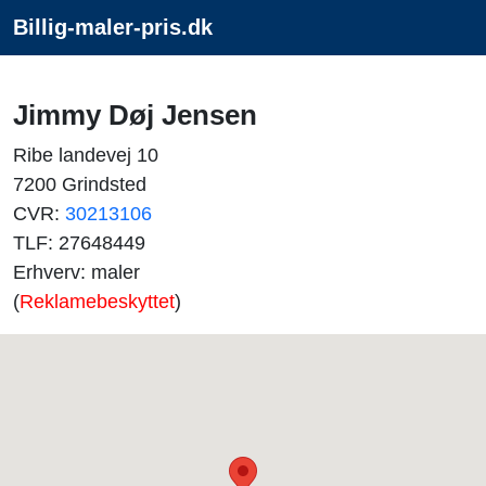
Billig-maler-pris.dk
Jimmy Døj Jensen
Ribe landevej 10
7200 Grindsted
CVR:
30213106
TLF: 27648449
Erhverv: maler
(
Reklamebeskyttet
)