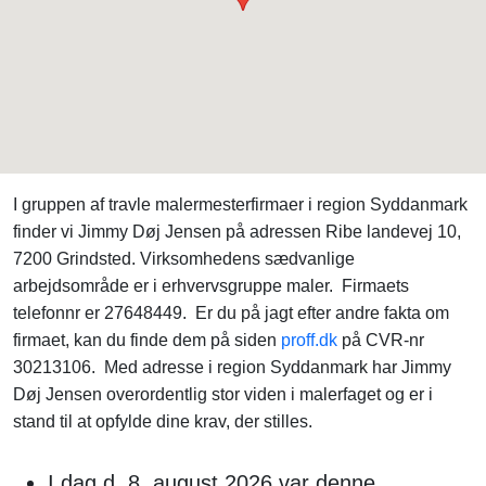
I gruppen af travle malermesterfirmaer i region Syddanmark
finder vi Jimmy Døj Jensen på adressen Ribe landevej 10,
7200 Grindsted. Virksomhedens sædvanlige
arbejdsområde er i erhvervsgruppe maler. Firmaets
telefonnr er 27648449. Er du på jagt efter andre fakta om
firmaet, kan du finde dem på siden
proff.dk
på CVR-nr
30213106. Med adresse i region Syddanmark har Jimmy
Døj Jensen overordentlig stor viden i malerfaget og er i
stand til at opfylde dine krav, der stilles.
I dag d. 8. august 2026 var denne