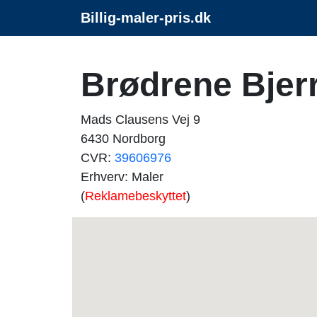
Billig-maler-pris.dk
Brødrene Bjer
Mads Clausens Vej 9
6430 Nordborg
CVR:
39606976
Erhverv: Maler
(
Reklamebeskyttet
)